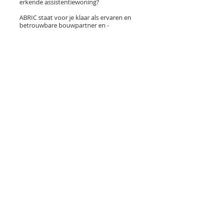
erkende assistentiewoning?
ABRIC staat voor je klaar als ervaren en
betrouwbare bouwpartner en -
begeleider.
Bouwen met vertrouwen
ABRIC staat al meer dan 20 jaar bekend
als een ervaren en betrouwbare
bouwpartner en -begeleider. Van
nieuwbouwprojecten tot sleutel-op-de-
deur oplossingen, wij zorgen voor een
vlekkeloze bouwervaring.
Persoonlijke begeleiding
Van begin tot einde word je vakkundig
begeleid door een persoonlijke
dossierbeheerder. Deze luistert naar je
wensen en verwachtingen, biedt
antwoorden op je vragen en neemt alle
administratieve taken uit handen.
Inspiratie & advies
Ontdek een breed scala aan materialen
in onze toonzaal, van ruwbouw tot