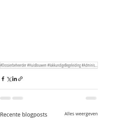
#Dossierbeheerder #HuisBouwen #VakkundigeBegeleiding #AdministratieveOndersteuning #Probleemoplossin
Recente blogposts
Alles weergeven