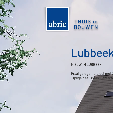
THUIS in
BOUWEN
Lubbeek
NIEUW IN LUBBEEK :
Fraai gelegen project me
Tijdige beslissers kiezen z