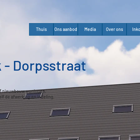
Thuis
Ons aanbod
Media
Over ons
Ink
 - Dorpsstraat
t 3 nieuwbouw woningen.
elf de afwerking en indeling.