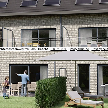
chtersesteenweg 126 - 3150 Haacht -
016 52 58 00
-
info@abric.be
-
Privacy bele