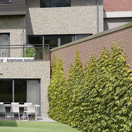
id
-
Algemeen beleid